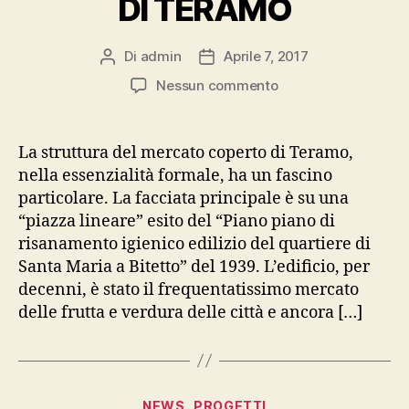
DI TERAMO
Di
admin
Aprile 7, 2017
Autore
Data
articolo
dell'articolo
su
Nessun commento
IL
MERCATO
COPERTO
La struttura del mercato coperto di Teramo,
DI
nella essenzialità formale, ha un fascino
TERAMO
particolare. La facciata principale è su una
“piazza lineare” esito del “Piano piano di
risanamento igienico edilizio del quartiere di
Santa Maria a Bitetto” del 1939. L’edificio, per
decenni, è stato il frequentatissimo mercato
delle frutta e verdura delle città e ancora […]
Categorie
NEWS
PROGETTI