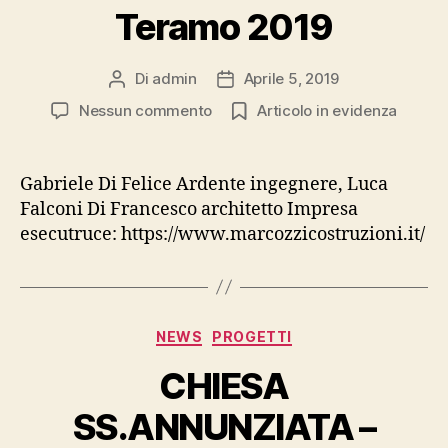
Teramo 2019
Di
admin
Aprile 5, 2019
Autore
Data
articolo
dell'articolo
su
Nessun commento
Articolo in evidenza
MESSA
IN
SICUREZZA
Gabriele Di Felice Ardente ingegnere, Luca
DEL
Falconi Di Francesco architetto Impresa
CAMPANILE
esecutruce: https://www.marcozzicostruzioni.it/
DELLA
BASILICA
CATTEDRALE
S.MARIA
ASSUNTA
Categorie
NEWS
PROGETTI
–
Teramo
CHIESA
2019
SS.ANNUNZIATA –