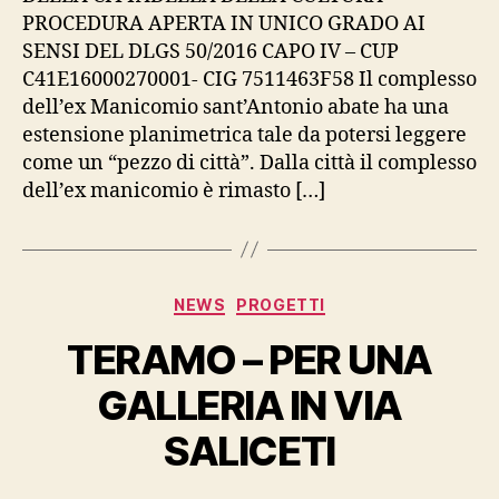
RECUPERO
PROCEDURA APERTA IN UNICO GRADO AI
FUNZIONALE
SENSI DEL DLGS 50/2016 CAPO IV – CUP
-
C41E16000270001- CIG 7511463F58 Il complesso
TERAMO
dell’ex Manicomio sant’Antonio abate ha una
–
2018.
estensione planimetrica tale da potersi leggere
come un “pezzo di città”. Dalla città il complesso
dell’ex manicomio è rimasto […]
Categorie
NEWS
PROGETTI
TERAMO – PER UNA
GALLERIA IN VIA
SALICETI