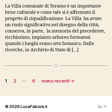
La Villa comunale di Teramo è un importante
bene culturale e come tale si è affrontato il
progetto di riqualificazione. La Villa ha avuto
un ruolo significativo nel disegno della città;
conserva, in parte, la memoria del precedente,
ricchissimo, impianto arboreo formatosi
quando i luoghi erano orto botanico. Dalle
ricerche, in Archivio di Stato di […]
Paginazione
…
1
2
6
meno recenti
→
degli
articoli
© 2026
LucaFalconi.it
Su
↑