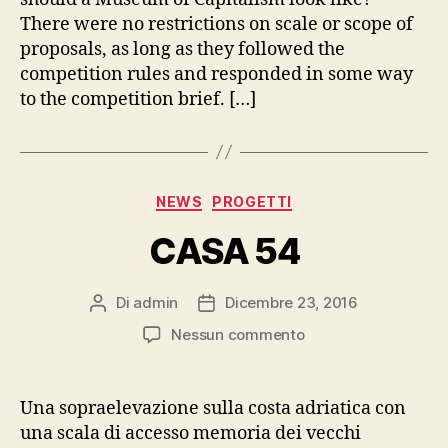
There were no restrictions on scale or scope of
proposals, as long as they followed the
competition rules and responded in some way
to the competition brief. […]
Categorie
NEWS
PROGETTI
CASA 54
Di
admin
Dicembre 23, 2016
Autore
Data
articolo
dell'articolo
su
Nessun commento
CASA
54
Una sopraelevazione sulla costa adriatica con
una scala di accesso memoria dei vecchi