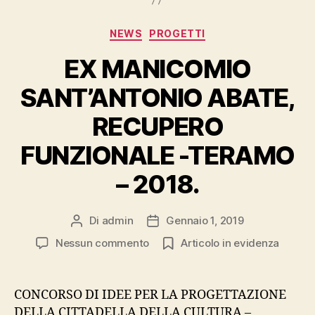
Categorie
NEWS
PROGETTI
EX MANICOMIO
SANT’ANTONIO ABATE,
RECUPERO
FUNZIONALE -TERAMO
– 2018.
Di
admin
Gennaio 1, 2019
Autore
Data
articolo
dell'articolo
su
Nessun commento
Articolo in evidenza
EX
MANICOMIO
SANT’ANTONIO
CONCORSO DI IDEE PER LA PROGETTAZIONE
ABATE,
DELLA CITTADELLA DELLA CULTURA –