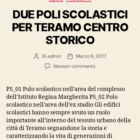
DUE POLI SCOLASTICI
PER TERAMO CENTRO
STORICO
Di
admin
Marzo 9, 2017
Autore
Data
articolo
dell'articolo
su
Nessun commento
DUE
POLI
SCOLASTICI
PS_01 Polo scolastico nell’area del complesso
PER
dell’Istituto Regina Margherita PS_02 Polo
TERAMO
scolastico nell’area dell’ex stadio Gli edifici
CENTRO
scolastici hanno sempre avuto un ruolo
STORICO
importante all’interno del tessuto urbano della
città di Teramo segnandone la storia e
caratterizzando la vita di generazioni di