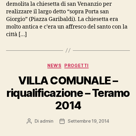
demolita la chiesetta di san Venanzio per
realizzare il largo detto “sopra Porta san
Giorgio” (Piazza Garibaldi). La chiesetta era
molto antica e c’era un affresco del santo con la
città […]
Categorie
NEWS
PROGETTI
VILLA COMUNALE –
riqualificazione – Teramo
2014
Di
admin
Settembre 19, 2014
Autore
Data
articolo
dell'articolo