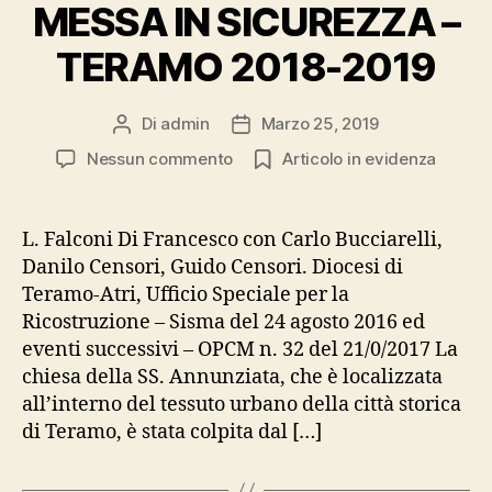
MESSA IN SICUREZZA –
TERAMO 2018-2019
Di
admin
Marzo 25, 2019
Autore
Data
articolo
dell'articolo
su
Nessun commento
Articolo in evidenza
CHIESA
SS.ANNUNZIATA
–
L. Falconi Di Francesco con Carlo Bucciarelli,
MESSA
Danilo Censori, Guido Censori. Diocesi di
IN
Teramo-Atri, Ufficio Speciale per la
SICUREZZA
Ricostruzione – Sisma del 24 agosto 2016 ed
–
eventi successivi – OPCM n. 32 del 21/0/2017 La
TERAMO
chiesa della SS. Annunziata, che è localizzata
2018-
2019
all’interno del tessuto urbano della città storica
di Teramo, è stata colpita dal […]