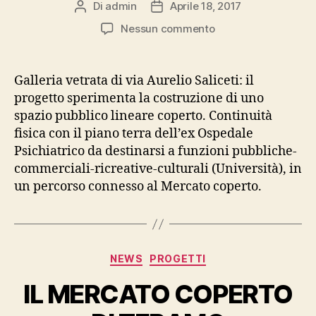
Di
admin
Aprile 18, 2017
Autore
Data
articolo
dell'articolo
su
Nessun commento
TERAMO
–
PER
Galleria vetrata di via Aurelio Saliceti: il
UNA
progetto sperimenta la costruzione di uno
GALLERIA
spazio pubblico lineare coperto. Continuità
IN
fisica con il piano terra dell’ex Ospedale
VIA
Psichiatrico da destinarsi a funzioni pubbliche-
SALICETI
commerciali-ricreative-culturali (Università), in
un percorso connesso al Mercato coperto.
Categorie
NEWS
PROGETTI
IL MERCATO COPERTO