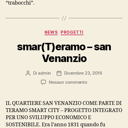
“trabocchi”.
Categorie
NEWS
PROGETTI
smar(T)eramo – san
Venanzio
Di
admin
Dicembre 23, 2016
Autore
Data
articolo
dell'articolo
su
Nessun commento
smar(T)eramo
–
san
IL QUARTIERE SAN VENANZIO COME PARTE DI
Venanzio
TERAMO SMART CITY – PROGETTO INTEGRATO
PER UNO SVILUPPO ECONOMICO E
SOSTENIBILE. Era l’anno 1831 quando fu