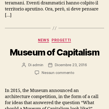
teramani. Eventi drammatici hanno colpito il
territorio aprutino. Ora, però, si deve pensare
[…]
Categorie
NEWS
PROGETTI
Museum of Capitalism
Di
admin
Dicembre 23, 2016
Autore
Data
articolo
dell'articolo
su
Nessun commento
Museum
of
Capitalism
In 2015, the Museum announced an
architecture competition, in the form of a call
for ideas that answered the question “What
should a Museum of Capitalism look like?”