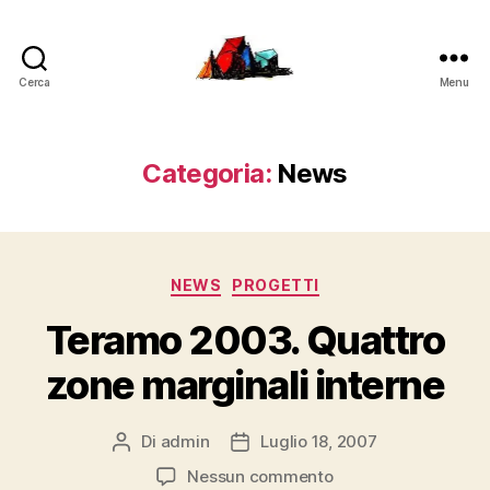
Cerca
Menu
LucaFalconi.it
Categoria:
News
Categorie
NEWS
PROGETTI
Teramo 2003. Quattro
zone marginali interne
Di
admin
Luglio 18, 2007
Autore
Data
articolo
dell'articolo
su
Nessun commento