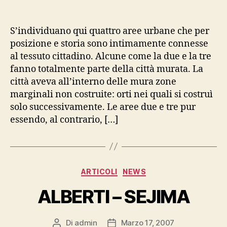
Teramo
2003.
Quattro
S’individuano qui quattro aree urbane che per
zone
posizione e storia sono intimamente connesse
marginali
al tessuto cittadino. Alcune come la due e la tre
interne
fanno totalmente parte della città murata. La
città aveva all’interno delle mura zone
marginali non costruite: orti nei quali si costruì
solo successivamente. Le aree due e tre pur
essendo, al contrario, […]
Categorie
ARTICOLI
NEWS
ALBERTI – SEJIMA
Di
admin
Marzo 17, 2007
Autore
Data