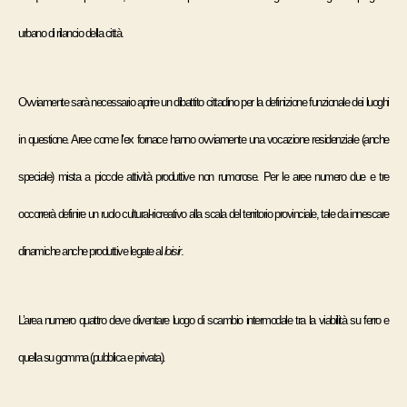
urbano di rilancio della città.
Ovviamente sarà necessario aprire un dibattito cittadino per la definizione funzionale dei luoghi
in questione. Aree come l’ex fornace hanno ovviamente una vocazione residenziale (anche
speciale) mista a piccole attività produttive non rumorose. Per le aree numero due e tre
occorrerà definire un ruolo cultural-ricreativo alla scala del territorio provinciale, tale da innescare
dinamiche anche produttive legate al
loisir
.
L’area numero quattro deve diventare luogo di scambio intermodale tra la viabilità su ferro e
quella su gomma (pubblica e privata).