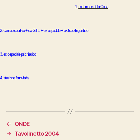
1.
ex fornace della Cona
2.
campo sportivo + ex G.I.L. + ex ospedale + ex liceo linguistico
3.
ex ospedale psichiatrico
4.
stazione ferroviaria
←
ONDE
→
Tavolinetto 2004