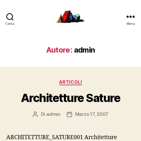
Cerca
Menu
LucaFalconi.it
Autore:
admin
Categorie
ARTICOLI
Architetture Sature
Di
admin
Marzo 17, 2007
Autore
Data
articolo
dell'articolo
ARCHITETTURE_SATURE001 Architetture