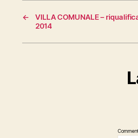
←
VILLA COMUNALE – riqualific
2014
L
Commen