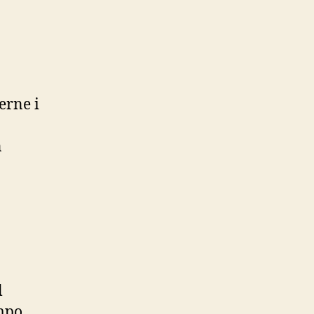
–
UN
PROGRAMMA
DI
RICERCA
erne i
n
l
mpo