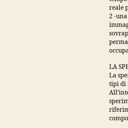
reale 
2 -una
immagi
sovrap
perman
occupa
LA SP
La spe
tipi di
All’in
sperim
riferi
compos