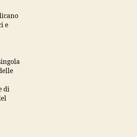
licano
i e
singola
delle
e di
del