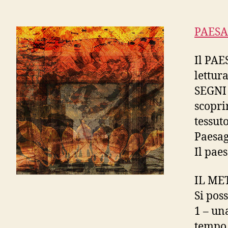
PAESA
Il PAE
lettur
SEGNI 
scopri
tessuto
Paesag
Il pae
IL M
Si pos
1 – un
tempo 