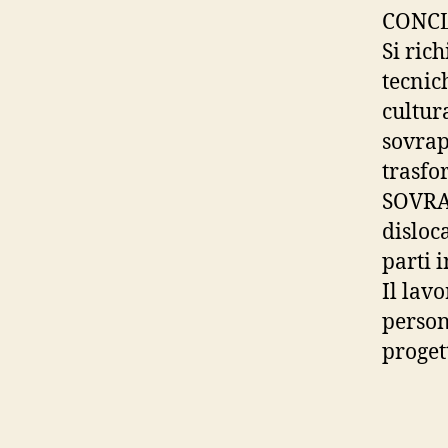
CONCL
Si ric
tecnich
cultur
sovrap
trasfo
SOVRAP
disloc
parti i
Il lav
person
proget