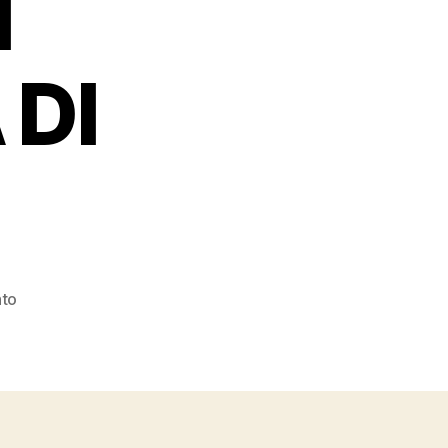
N
DI
su
to
IL
PAESAGGIO
COME
INTERPRETAZIONE
DEL
LUOGO