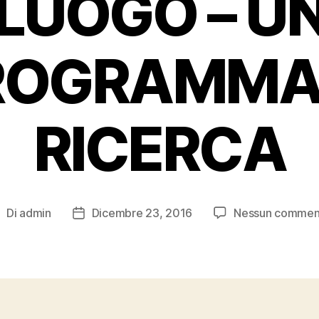
LUOGO – U
ROGRAMMA 
RICERCA
Di
admin
Dicembre 23, 2016
Nessun commen
utore
Data
rticolo
dell'articolo