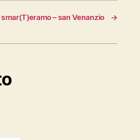
smar(T)eramo – san Venanzio
→
to