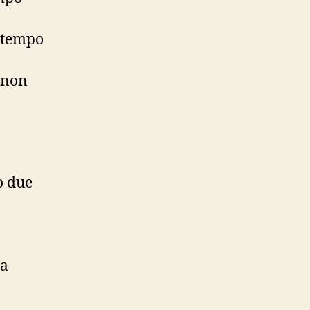
l tempo
 non
o due
la