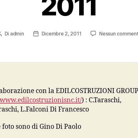
2011
Di
admin
Dicembre 2, 2011
Nessun commen
Autore
Data
articolo
dell'articolo
llaborazione con la EDILCOSTRUZIONI GROU
/www.edilcostruzionisnc.it/
) : C.Taraschi,
raschi, L.Falconi Di Francesco
e foto sono di Gino Di Paolo