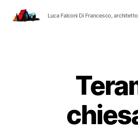
Luca Falconi Di Francesco, architetto
LucaFalconi.it
Teram
chiesa