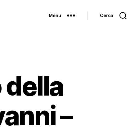
Menu
Cerca
 della
vanni –