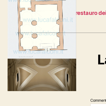
←
Duomo di Teramo, restauro dei l
2011
L
Commen