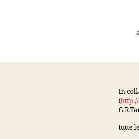
In co
(
http:/
G.R.Ta
tutte l