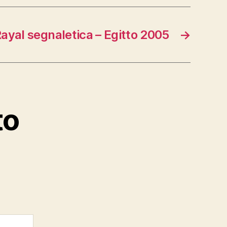
Rayal segnaletica – Egitto 2005
→
to