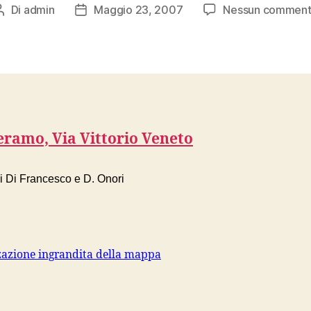
Di
admin
Maggio 23, 2007
Nessun commen
Autore
Data
articolo
dell'articolo
eramo, Via Vittorio Veneto
i Di Francesco e D. Onori
zazione ingrandita della mappa