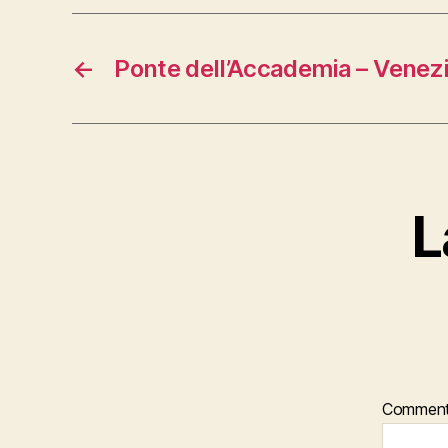
←
Ponte dell’Accademia – Venez
L
Commen