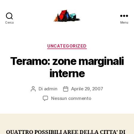
Cerca
Menu
LucaFalconi.it
Categorie
UNCATEGORIZED
Teramo: zone marginali
interne
Di
admin
Aprile 29, 2007
Autore
Data
articolo
dell'articolo
su
Nessun commento
Teramo:
zone
marginali
interne
QUATTRO POSSIBILI AREE DELLA CITTA’ DI